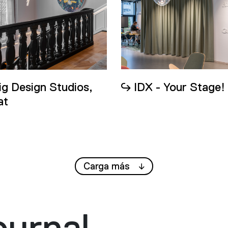
IDX - Your Stage!
ig Design Studios,
at
Carga más
ournal