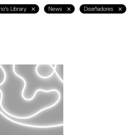
io's Library
News
Diseñadores