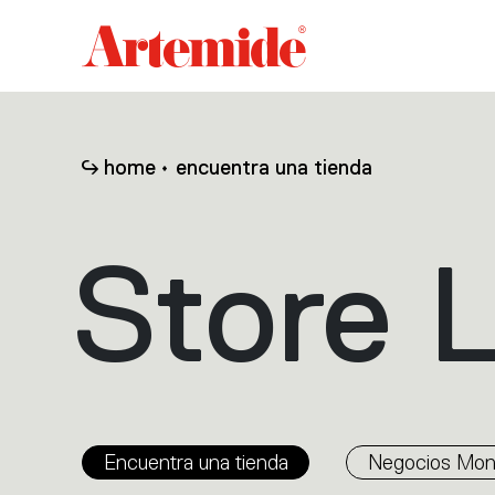
Artemide
home
page
home
encuentra una tienda
Store 
Encuentra una tienda
Negocios Mo