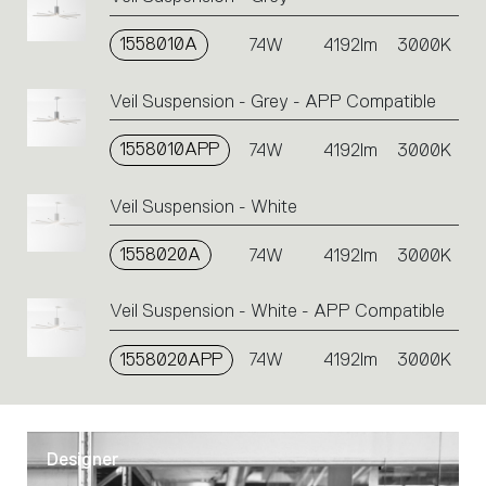
action.
1558010A
74W
4192lm
3000K
Veil Suspension - Grey - APP Compatible
1558010APP
74W
4192lm
3000K
Veil Suspension - White
1558020A
74W
4192lm
3000K
Veil Suspension - White - APP Compatible
1558020APP
74W
4192lm
3000K
Designer