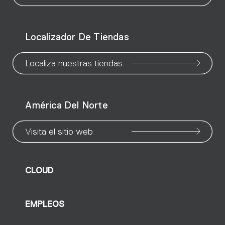
our
our
our
our
our
our
ou
WeChat
Facebook
X
Instagram
Pinteres
Linke
Yo
Localizador De Tiendas
page
page
page
page
page
page
pa
Localiza nuestras tiendas
América Del Norte
Visita el sitio web
CLOUD
EMPLEOS