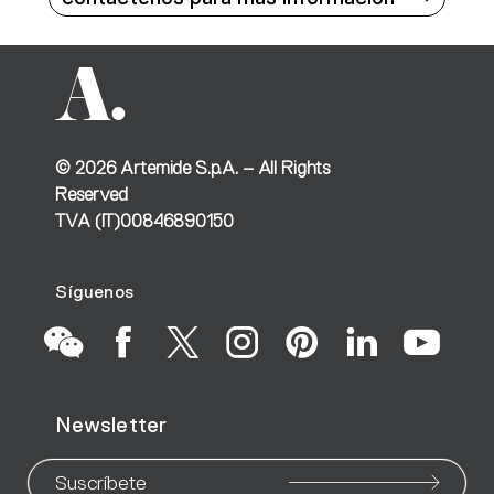
©
2026
Artemide S.p.A. – All Rights
Reserved
TVA (IT)00846890150
Síguenos
Go
Go
Go
Go
Go
Go
Go
Newsletter
to
to
to
to
to
to
to
Suscríbete