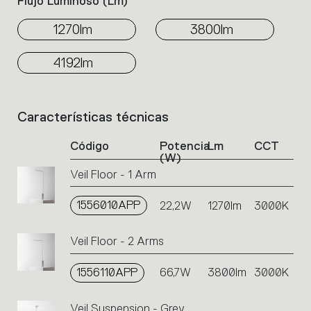
Flujo Luminoso (lm)
1270lm
3800lm
4192lm
Características técnicas
List
of
Código
Potencia
Lm
CCT
product
(W)
codes.
Veil Floor - 1 Arm
Click
on
1556010APP
the
22,2W
1270lm
3000K
single
code
Veil Floor - 2 Arms
or
icons
1556110APP
66,7W
3800lm
3000K
to
perform
an
Veil Suspension - Grey