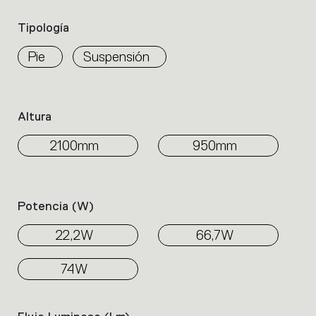
Select
the
Tipología
filters
to
Pie
Suspensión
identify
the
desired
product.
Altura
2100mm
950mm
Potencia (w)
22,2W
66,7W
74W