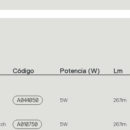
Código
Potencia (W)
Lm
A044050
5W
267lm
tch
A010750
5W
267lm