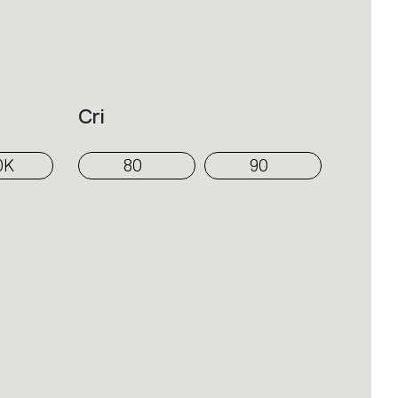
nos de trabajo y hostelería.
Cri
0K
80
90