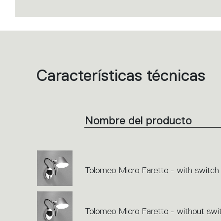
Características técnicas
List
of
product
codes.
Click
on
the
Nombre del producto
single
code
or
icons
to
perform
an
action.
Tolomeo Micro Faretto - with switch
Tolomeo Micro Faretto - without swi