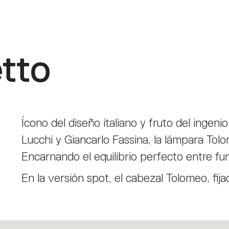
tto
Ícono del diseño italiano y fruto del ingen
Lucchi y Giancarlo Fassina, la lámpara Tol
Encarnando el equilibrio perfecto entre fun
En la versión spot, el cabezal Tolomeo, fi
pared, puede moverse libremente en cualqu
versión de sobremesa. Se puede encender 
cabezal o en la estructura y se convierte e