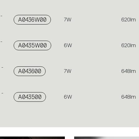
-
A0436W00
7W
620lm
-
A0435W00
6W
620lm
 -
A043600
7W
648lm
 -
A043500
6W
648lm