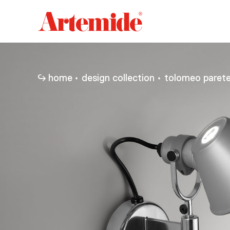
Artemide
home
page
home
design collection
tolomeo paret