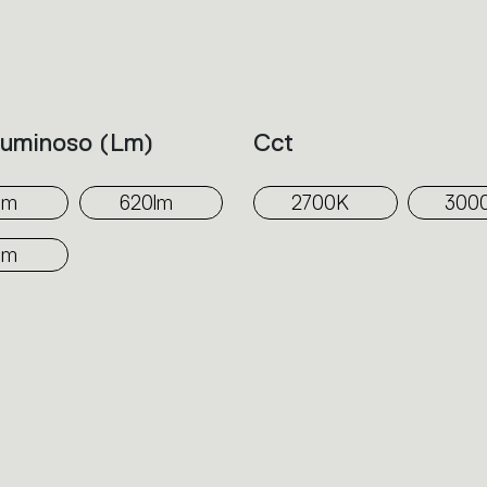
espacios privados pero también para entor
Luminoso (lm)
Cct
lm
620lm
2700K
300
lm