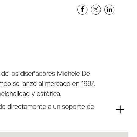
io de los diseñadores Michele De
omeo se lanzó al mercado en 1987.
cionalidad y estética.
jado directamente a un soporte de
Read
ier dirección como en la icónica
more
y apagar con el interruptor en el
n una útil herramienta de luz para