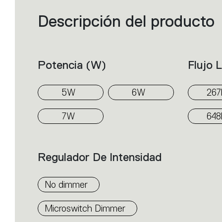
Descripción del producto
Filters
that
group
the
product
properties
within
Potencia (w)
Flujo 
the
family.
Select
the
5W
6W
267
filters
to
identify
7W
648
the
desired
product.
Regulador De Intensidad
No dimmer
Microswitch Dimmer