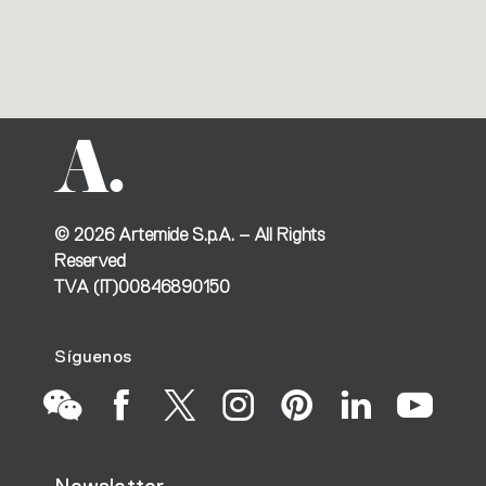
©
2026
Artemide S.p.A. – All Rights
Reserved
TVA (IT)00846890150
Síguenos
Go
Go
Go
Go
Go
Go
Go