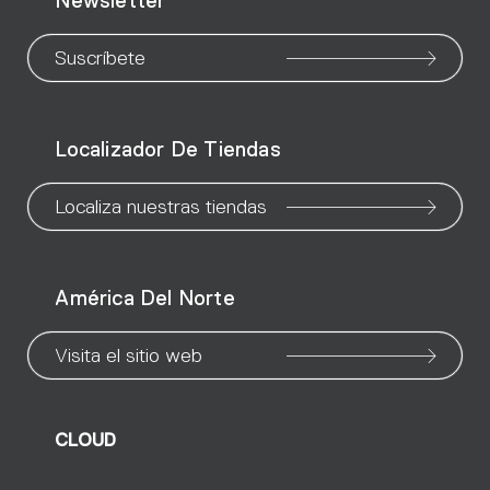
Newsletter
to
to
to
to
to
to
to
our
our
our
our
our
our
ou
Suscríbete
WeChat
Facebook
X
Instagram
Pinteres
Linke
Yo
Localizador De Tiendas
page
page
page
page
page
page
pa
Localiza nuestras tiendas
América Del Norte
Visita el sitio web
CLOUD