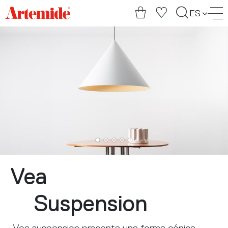
Artemide
ES
home
page
Vea
Suspension