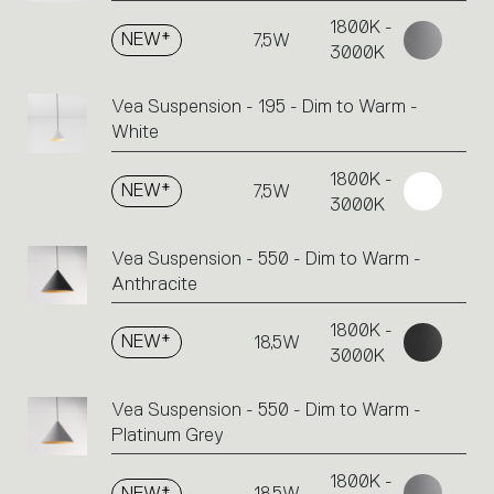
an
1800K -
action.
NEW*
7,5W
3000K
Vea Suspension - 195 - Dim to Warm -
White
1800K -
NEW*
7,5W
3000K
Vea Suspension - 550 - Dim to Warm -
Anthracite
1800K -
NEW*
18,5W
3000K
Vea Suspension - 550 - Dim to Warm -
Platinum Grey
1800K -
NEW*
18,5W