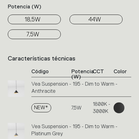
Potencia (w)
18,5W
44W
7,5W
Características técnicas
List
of
Código
Potencia
CCT
Color
product
(W)
codes.
Vea Suspension - 195 - Dim to Warm -
Click
Anthracite
on
the
1800K -
single
NEW*
7,5W
code
3000K
or
icons
Vea Suspension - 195 - Dim to Warm -
to
Platinum Grey
perform