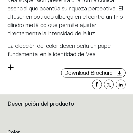
Vea suspension presenta una forma cónica
esencial que acentúa su riqueza perceptiva. El
difusor empotrado alberga en el centro un fino
cilindro metálico que permite ajustar
directamente la intensidad de la luz.
La elección del color desempeña un papel
fundamental en la identidad de Vea
suspension: la pantalla exterior se combina con
Read
un interior en tonos cálidos que suaviza la
Download Brochure
more
emisión de luz y le confiere presencia incluso
cuando está apagada.
La superficie difusora está diseñada para
Descripción del producto
Filters
ofrecer un control preciso de la luz y una
that
iluminación confortable.
group
the
Su estética clásica, ideal para entornos
product
Color