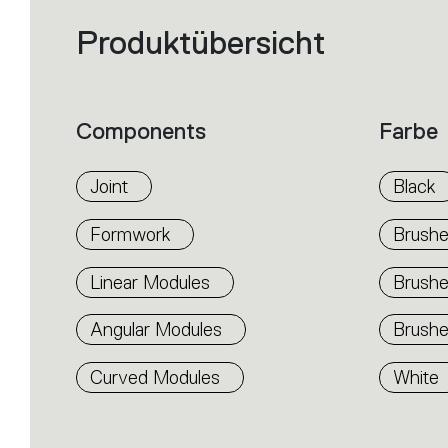
Produktübersicht
Filters
that
group
the
product
properties
within
Components
Farbe
the
family.
Select
the
Joint
Black
filters
to
identify
Formwork
Brushe
the
desired
product.
Linear Modules
Brush
Angular Modules
Brushe
Curved Modules
White