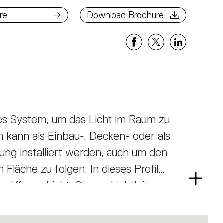
ad Brochure
re
Download Brochure
bles System, um das Licht im Raum zu
m kann als Einbau-, Decken- oder als
sung installiert werden, auch um den
Fläche zu folgen. In dieses Profil
Read
diffuses Licht, Sharp- Lichtleiter
more
 Magnetschiene. A.24 wird dadurch
ur offenen Plattform, um andere