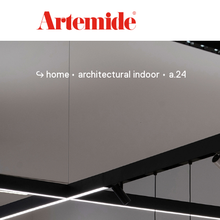
Artemide
home
page
home
architectural indoor
a.24