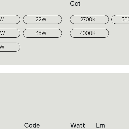
Cct
1W
22W
2700K
30
6W
45W
4000K
4W
Code
Watt
Lm